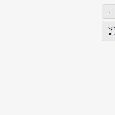
Ja
Nei
umz