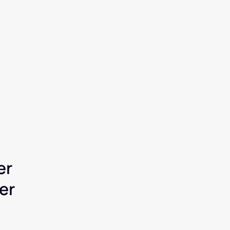
r 
er 